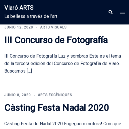
Saltar
Viaró ARTS
al
Alte
Buscar
La bellesa a través de l'art
contenido
men
JUNIO 12, 2020
ARTS VISUALS
III Concurso de Fotografía
III Concurso de Fotografía Luz y sombras Este es el tema
de la tercera edición del Concurso de Fotografía de Viaró.
Buscamos […]
JUNIO 8, 2020
ARTS ESCÈNIQUES
Càsting Festa Nadal 2020
Càsting Festa de Nadal 2020 Engeguem motors! Com que