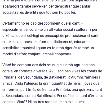
N’hi ha per a tots els gustos però sigui com sigui aquests
aparadors també serveixen per demostrar que cantar
socialitza, és divertit i que tothom ho pot fer.
Certament no és cap descobriment que el cant –
especialment el coral- té un alt valor social i cultural; i per
això cal que el col·legi es preocupi de promocionar el cant
entre els alumnes: els forma artísticament, educant la
sensibilitat musical i quan es fa amb rigor és també un
model d’esforç conjunt i treball cooperatiu.
Viaró ha comptat des dels seus inicis amb agrupacions
corals, en formats diversos. Avui són ben vives les corals de
Primària, de Secundària, de Batxillerat i d’Alumni, famílies i
amics. Crida l’atenció la gran quantitat de nens i joves que
en formen part (més de trenta a Primària, una quinzena tant
a Secundària com a Batxillerat). Per què tenen tant d’èxit, les
corals a Viaró? Hi ha tres raons que ho expliquen: