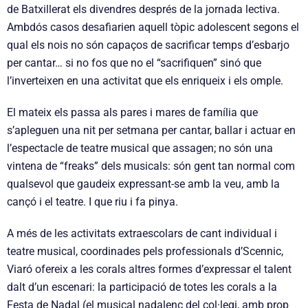
de Batxillerat els divendres després de la jornada lectiva.
Ambdós casos desafiarien aquell tòpic adolescent segons el
qual els nois no són capaços de sacrificar temps d’esbarjo
per cantar… si no fos que no el “sacrifiquen” sinó que
l’inverteixen en una activitat que els enriqueix i els omple.
El mateix els passa als pares i mares de família que
s’apleguen una nit per setmana per cantar, ballar i actuar en
l’espectacle de teatre musical que assagen; no són una
vintena de “freaks” dels musicals: són gent tan normal com
qualsevol que gaudeix expressant-se amb la veu, amb la
cançó i el teatre. I que riu i fa pinya.
A més de les activitats extraescolars de cant individual i
teatre musical, coordinades pels professionals d’Scennic,
Viaró ofereix a les corals altres formes d’expressar el talent
dalt d’un escenari: la participació de totes les corals a la
Festa de Nadal (el musical nadalenc del col·legi, amb prop