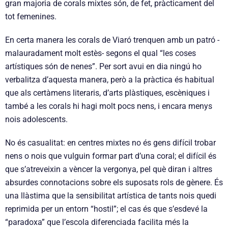
gran majoria de corals mixtes són, de fet, pràcticament del
tot femenines.
En certa manera les corals de Viaró trenquen amb un patró -
malauradament molt estès- segons el qual “les coses
artístiques són de nenes”. Per sort avui en dia ningú ho
verbalitza d’aquesta manera, però a la pràctica és habitual
que als certàmens literaris, d’arts plàstiques, escèniques i
també a les corals hi hagi molt pocs nens, i encara menys
nois adolescents.
No és casualitat: en centres mixtes no és gens difícil trobar
nens o nois que vulguin formar part d’una coral; el difícil és
que s’atreveixin a vèncer la vergonya, pel què diran i altres
absurdes connotacions sobre els suposats rols de gènere. És
una llàstima que la sensibilitat artística de tants nois quedi
reprimida per un entorn “hostil”; el cas és que s’esdevé la
“paradoxa” que l’escola diferenciada facilita més la